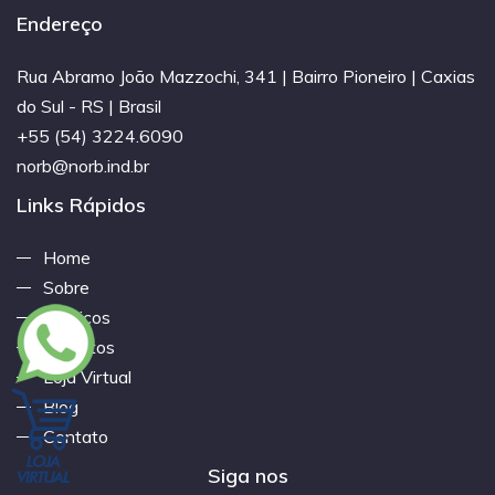
Endereço
Rua Abramo João Mazzochi, 341 | Bairro Pioneiro | Caxias
do Sul - RS | Brasil
+55 (54) 3224.6090
norb@norb.ind.br
Links Rápidos
Home
Sobre
Serviços
Produtos
Loja Virtual
Blog
Contato
Siga nos